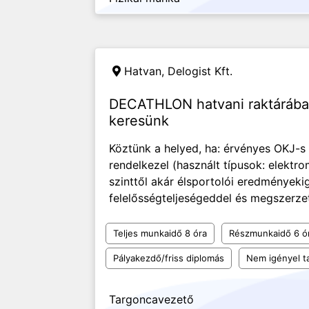
Hatvan,
Delogist Kft.
DECATHLON hatvani raktárába 
keresünk
Köztünk a helyed, ha: érvényes OKJ-s
rendelkezel (használt típusok: elektr
szinttől akár élsportolói eredmények
felelősségteljeségeddel és megszerzet
Teljes munkaidő 8 óra
Részmunkaidő 6 ó
Pályakezdő/friss diplomás
Nem igényel t
Targoncavezető