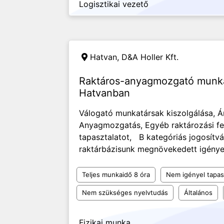
Logisztikai vezető
Hatvan,
D&A Holler Kft.
Raktáros-anyagmozgató munka
Hatvanban
Válogató munkatársak kiszolgálása, Á
Anyagmozgatás, Egyéb raktározási f
tapasztalatot, B kategóriás jogosít
raktárbázisunk megnövekedett igényei 
Teljes munkaidő 8 óra
Nem igényel tapas
Nem szükséges nyelvtudás
Általános
Fizikai munka