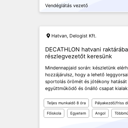
Vendéglátás vezető
Hatvan,
Delogist Kft.
DECATHLON hatvani raktárába l
részlegvezetőt keresünk
Mindennapjaid során: készletünk elérh
hozzájárulsz, hogy a lehető leggyors
sportolás örömét és jótékony hatását
együttműködő és önálló csapat kialakí
Teljes munkaidő 8 óra
Pályakezdő/friss d
Főiskola
Egyetem
Angol
Többmű