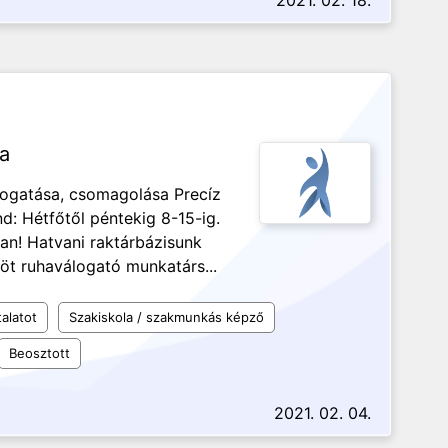
2021. 02. 18.
a
álogatása, csomagolása Precíz
étfőtől péntekig 8-15-ig.
! Hatvani raktárbázisunk
̈t ruhaválogató munkatárs...
alatot
Szakiskola / szakmunkás képző
Beosztott
2021. 02. 04.