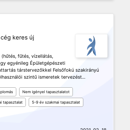
 cég keres új
hűtés, fűtés, vízellátás,
agy egyénileg Épületgépészeti
ttartás társtervezőkkel Felsőfokú szakirányú
használói szintű ismeretek tervezést...
iplomás
Nem igényel tapasztalatot
i tapasztalat
5-9 év szakmai tapasztalat