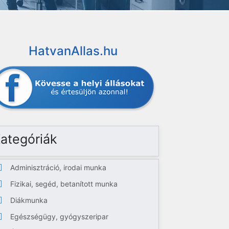
HatvanAllas.hu
ategóriák
Adminisztráció, irodai munka
Fizikai, segéd, betanított munka
Diákmunka
Egészségügy, gyógyszeripar