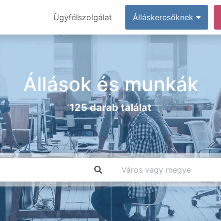
Ügyfélszolgálat
Álláskeresőknek
Állások és munkák
125 darab találat