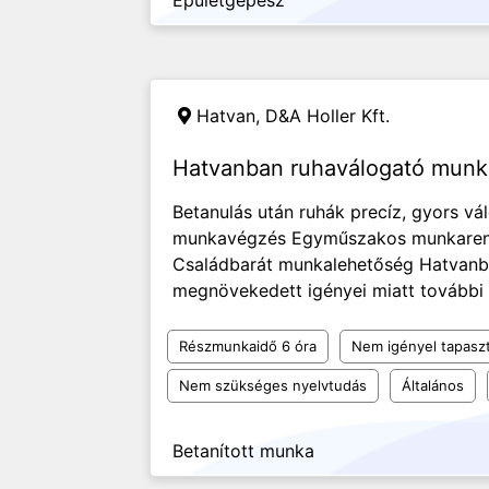
Épületgépész
Hatvan,
D&A Holler Kft.
Hatvanban ruhaválogató munk
Betanulás után ruhák precíz, gyors v
munkavégzés Egyműszakos munkarend: H
Családbarát munkalehetőség Hatvanban
megnövekedett igényei miatt további o
Részmunkaidő 6 óra
Nem igényel tapaszt
Nem szükséges nyelvtudás
Általános
Betanított munka