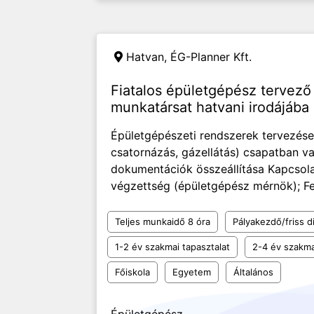
Hatvan,
ÉG-Planner Kft.
Fiatalos épületgépész tervező
munkatársat hatvani irodájába
Épületgépészeti rendszerek tervezése (
csatornázás, gázellátás) csapatban v
dokumentációk összeállítása Kapcsola
végzettség (épületgépész mérnök); Fel
Teljes munkaidő 8 óra
Pályakezdő/friss d
1-2 év szakmai tapasztalat
2-4 év szakma
Főiskola
Egyetem
Általános