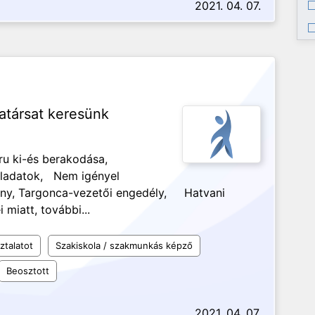
2021. 04. 07.
társat keresünk
ru ki-és berakodása,
eladatok, Nem igényel
vány, Targonca-vezetői engedély, Hatvani
miatt, további...
ztalatot
Szakiskola / szakmunkás képző
Beosztott
2021. 04. 07.