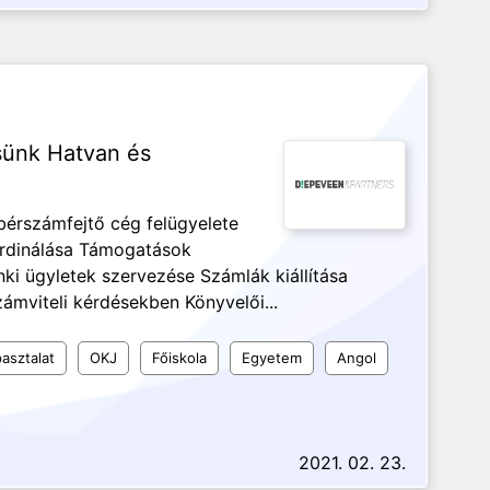
sünk Hatvan és
bérszámfejtő cég felügyelete
ordinálása Támogatások
ki ügyletek szervezése Számlák kiállítása
mviteli kérdésekben Könyvelői...
asztalat
OKJ
Főiskola
Egyetem
Angol
2021. 02. 23.