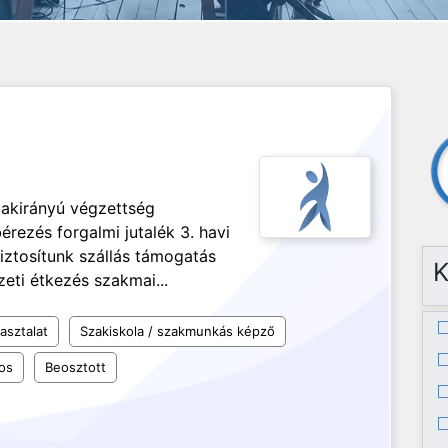
zakirányú végzettség
rezés forgalmi jutalék 3. havi
biztosítunk szállás támogatás
K
ti étkezés szakmai...
asztalat
Szakiskola / szakmunkás képző
os
Beosztott