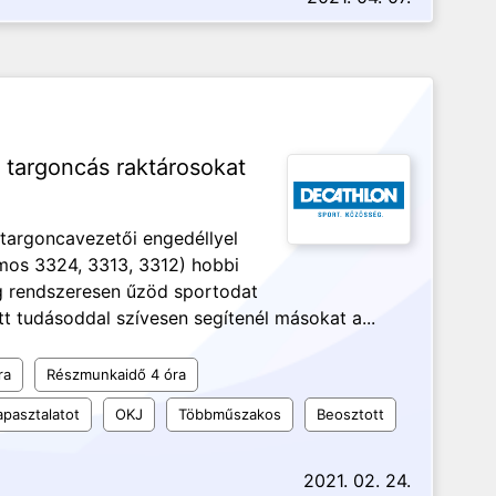
targoncás raktárosokat
 targoncavezetői engedéllyel
omos 3324, 3313, 3312) hobbi
ig rendszeresen űzöd sportodat
t tudásoddal szívesen segítenél másokat a...
ra
Részmunkaidő 4 óra
apasztalatot
OKJ
Többműszakos
Beosztott
2021. 02. 24.