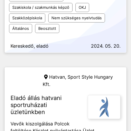
Szakiskola / szakmunkás képző
OKJ
Szakközépiskola
Nem szükséges nyelvtudás
Általános
Beosztott
Kereskedő, eladó
2024. 05. 20.
Hatvan,
Sport Style Hungary
Kft.
Eladó állás hatvani
sportruházati
üzletünkben
Vevők kiszolgálása Polcok
feltöltése Készlet nyilvántartása Üzlet