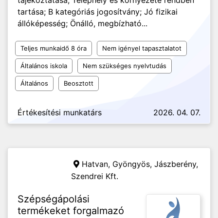
tájékoztatása; Telephely és környezete rendben
tartása; B kategóriás jogosítvány; Jó fizikai
állóképesség; Önálló, megbízható...
Teljes munkaidő 8 óra
Nem igényel tapasztalatot
Általános iskola
Nem szükséges nyelvtudás
Általános
Beosztott
Értékesítési munkatárs
2026. 04. 07.
Hatvan, Gyöngyös, Jászberény,
Szendrei Kft.
Szépségápolási
termékeket forgalmazó