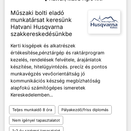
Műszaki bolti eladó
munkatársat keresünk
Hatvani Husqvarna
szakkereskedésünkbe
Kerti kisgépek és alkatrészek
értékesítése,pénztárgép és raktárprogram
kezelés, rendelések felvétele, árajánlatok
készítése, hitelügyintézés. precíz és pontos
munkavégzés vevőorientáltság jó
kommunikációs készség megbízhatóság
alapfokú számítógépes ismeretek
Kereskedelemben...
Teljes munkaidő 8 óra
Pályakezdő/friss diplomás
Nem igényel tapasztalatot
1-2 év szakmai tapasztalat