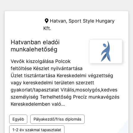
Hatvan,
Sport Style Hungary
Kft.
Hatvanban eladói
munkalehetőség
Vevők kiszolgálása Polcok
feltöltése Készlet nyilvántartása
Üzlet tisztántartása Kereskedelmi végzettség
vagy kereskedelmi területen szerzett
gyakorlat/tapasztalat Vitális,mosolygós,kedves
személyiség Terhelhetőség Precíz munkavégzés
Kereskedelemben való...
Egyéb
Pályakezdő/friss diplomás
1-2 év szakmai tapasztalat