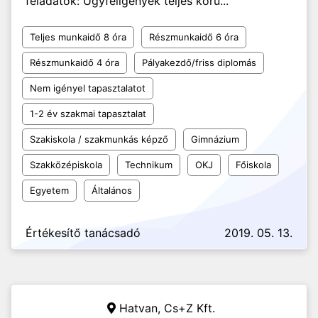
feladatok: Ügyféligények teljes körű...
Teljes munkaidő 8 óra
Részmunkaidő 6 óra
Részmunkaidő 4 óra
Pályakezdő/friss diplomás
Nem igényel tapasztalatot
1-2 év szakmai tapasztalat
Szakiskola / szakmunkás képző
Gimnázium
Szakközépiskola
Technikum
OKJ
Főiskola
Egyetem
Általános
Értékesítő tanácsadó
2019. 05. 13.
Hatvan,
Cs+Z Kft.