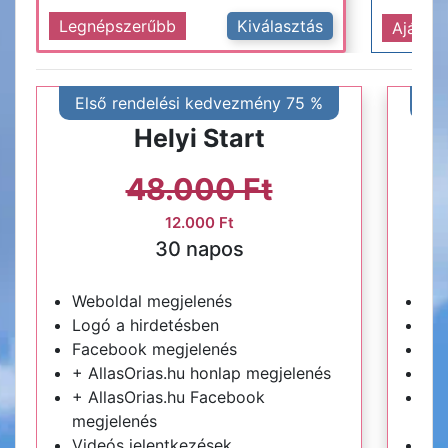
Legnépszerűbb
Kiválasztás
Ajánlot
Első rendelési kedvezmény 75 %
El
Helyi Start
48.000 Ft
12.000 Ft
30 napos
Weboldal megjelenés
We
Logó a hirdetésben
Log
Facebook megjelenés
Fa
+ AllasOrias.hu honlap megjelenés
+ A
+ AllasOrias.hu Facebook
+ A
megjelenés
me
Videós jelentkezések
Vid