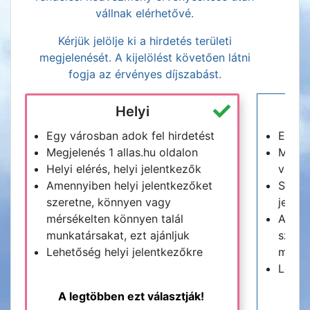
vállnak elérhetővé.
Kérjük jelölje ki a hirdetés területi
megjelenését. A kijelölést követően látni
fogja az érvényes díjszabást.
Helyi
Egy városban adok fel hirdetést
Egy m
Megjelenés 1 allas.hu oldalon
Megje
Helyi elérés, helyi jelentkezők
vagy a
Amennyiben helyi jelentkezőket
Széle
szeretne, könnyen vagy
jelen
mérsékelten könnyen talál
Amenn
munkatársakat, ezt ajánljuk
szeret
Lehetőség helyi jelentkezőkre
munkat
Lehet
A legtöbben ezt választják!
M