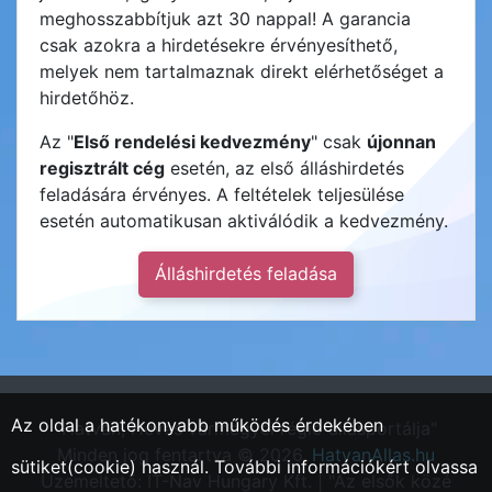
meghosszabbítjuk azt 30 nappal! A garancia
csak azokra a hirdetésekre érvényesíthető,
melyek nem tartalmaznak direkt elérhetőséget a
hirdetőhöz.
Az "
Első rendelési kedvezmény
" csak
újonnan
regisztrált cég
esetén, az első álláshirdetés
feladására érvényes. A feltételek teljesülése
esetén automatikusan aktiválódik a kedvezmény.
Álláshirdetés feladása
Az oldal a hatékonyabb működés érdekében
"Hatvan, Heves vármegyei régió állásportálja"
Minden jog fentartva © 2026.
HatvanAllas.hu
sütiket(cookie) használ. További információkért olvassa
Üzemeltető: IT-Nav Hungary Kft. | "Az elsők közé