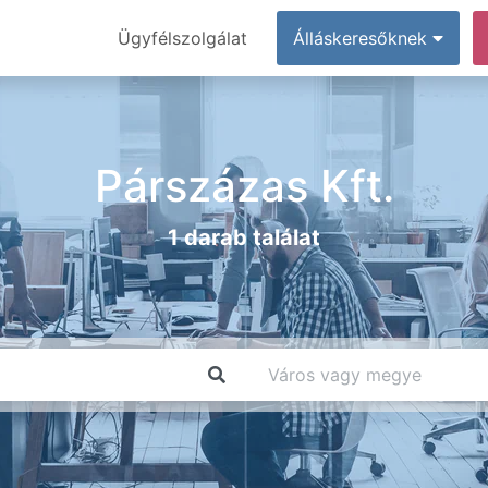
Ügyfélszolgálat
Álláskeresőknek
Párszázas Kft.
1 darab találat