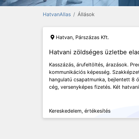
HatvanAllas
Állások
Hatvan,
Párszázas Kft.
Hatvani zöldséges üzletbe el
Kasszázás, árufeltöltés, árazások. Pr
kommunikációs képesség. Szakképzetts
hangulatú csapatmunka, bejlentett 8 ó
cég, versenyképes fizetés. Két hatvani
Kereskedelem, értékesítés