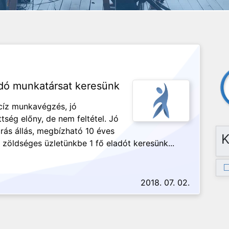
adó munkatársat keresünk
ecíz munkavégzés, jó
ég előny, de nem feltétel. Jó
rás állás, megbízható 10 éves
K
 zöldséges üzletünkbe 1 fő eladót keresünk...
2018. 07. 02.