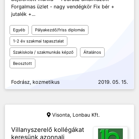
Forgalmas üzlet - nagy vendégkör Fix bér +
jutalék +...
Egyéb
Pályakezdő/friss diplomás
1-2 év szakmai tapasztalat
Szakiskola / szakmunkás képző
Általános
Beosztott
Fodrász, kozmetikus
2019. 05. 15.
Visonta,
Lonbau Kft.
Villanyszerelő kollégákat
keresünk azonnali