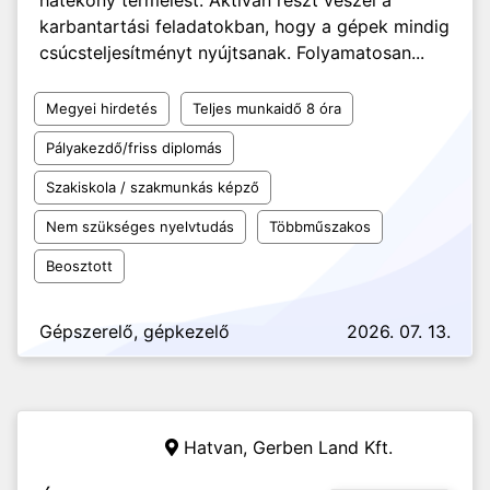
hatékony termelést. Aktívan részt veszel a
karbantartási feladatokban, hogy a gépek mindig
csúcsteljesítményt nyújtsanak. Folyamatosan...
Megyei hirdetés
Teljes munkaidő 8 óra
Pályakezdő/friss diplomás
Szakiskola / szakmunkás képző
Nem szükséges nyelvtudás
Többműszakos
Beosztott
Gépszerelő, gépkezelő
2026. 07. 13.
Hatvan,
Gerben Land Kft.