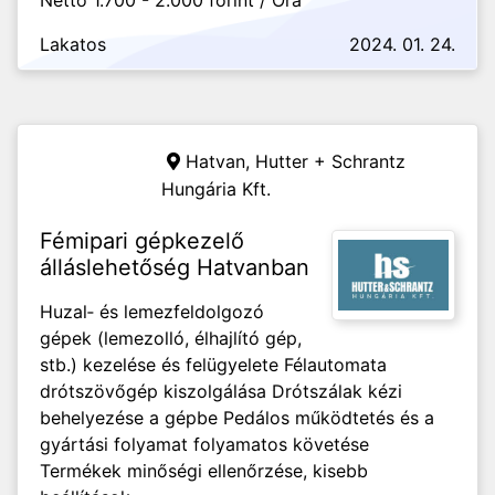
Nettó 1.700 - 2.000 forint / Óra
Lakatos
2024. 01. 24.
Hatvan,
Hutter + Schrantz
Hungária Kft.
Fémipari gépkezelő
álláslehetőség Hatvanban
Huzal‑ és lemezfeldolgozó
gépek (lemezolló, élhajlító gép,
stb.) kezelése és felügyelete Félautomata
drótszövőgép kiszolgálása Drótszálak kézi
behelyezése a gépbe Pedálos működtetés és a
gyártási folyamat folyamatos követése
Termékek minőségi ellenőrzése, kisebb