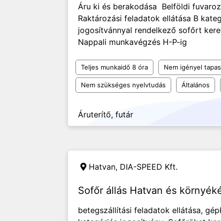
Áru ki és berakodása Belföldi fuvarozá
Raktározási feladatok ellátása B kate
jogosítvánnyal rendelkező sofőrt keres
Nappali munkavégzés H-P-ig
Teljes munkaidő 8 óra
Nem igényel tapas
Nem szükséges nyelvtudás
Általános
Áruterítő, futár
Hatvan,
DIA-SPEED Kft.
Sofőr állás Hatvan és környék
betegszállítási feladatok ellátása, gé