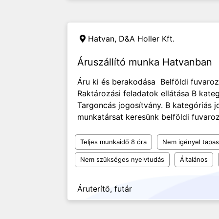
Hatvan,
D&A Holler Kft.
Áruszállító munka Hatvanban
Áru ki és berakodása Belföldi fuvarozá
Raktározási feladatok ellátása B kate
Targoncás jogosítvány. B kategóriás jo
munkatársat keresünk belföldi fuvaro
Teljes munkaidő 8 óra
Nem igényel tapas
Nem szükséges nyelvtudás
Általános
Áruterítő, futár