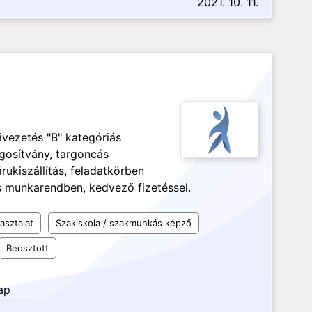
2021. 10. 11.
ivezetés "B" kategóriás
ogosítvány, targoncás
ukiszállítás, feladatkörben
 munkarendben, kedvező fizetéssel.
asztalat
Szakiskola / szakmunkás képző
Beosztott
ap