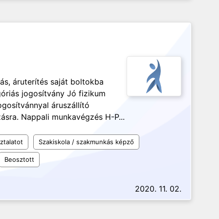
s, áruterítés saját boltokba
góriás jogosítvány Jó fizikum
gosítvánnyal áruszállító
zásra. Nappali munkavégzés H-P...
ztalatot
Szakiskola / szakmunkás képző
Beosztott
2020. 11. 02.