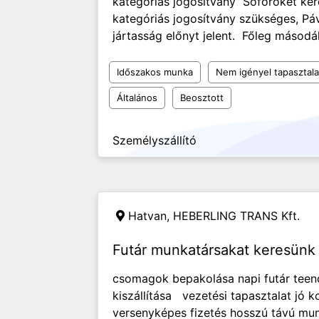
kategóriás jogosítvány Sofőröket kere
kategóriás jogosítvány szükséges, P
jártasság előnyt jelent. Főleg másodá
Időszakos munka
Nem igényel tapasztala
Általános
Beosztott
Személyszállító
Hatvan,
HEBERLING TRANS Kft.
Futár munkatársakat keresünk
csomagok bepakolása napi futár te
kiszállítása vezetési tapasztalat jó
versenyképes fizetés hosszú távú mun