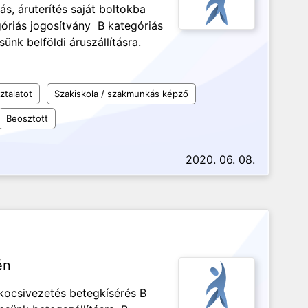
s, áruterítés saját boltokba
góriás jogosítvány B kategóriás
ünk belföldi áruszállításra.
ztalatot
Szakiskola / szakmunkás képző
Beosztott
2020. 06. 08.
én
pkocsivezetés betegkísérés B