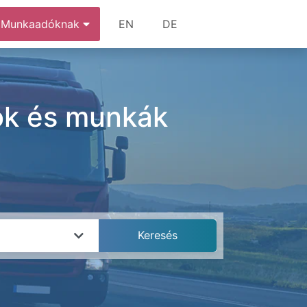
Munkaadóknak
EN
DE
ások és munkák