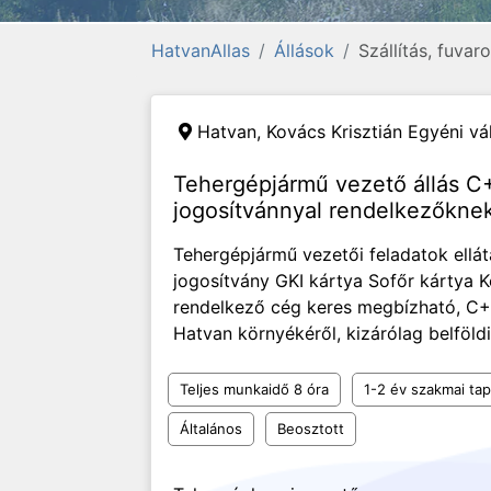
HatvanAllas
Állások
Szállítás, fuvar
Hatvan,
Kovács Krisztián Egyéni vá
Tehergépjármű vezető állás C
jogosítvánnyal rendelkezőkne
Tehergépjármű vezetői feladatok ellá
jogosítvány GKI kártya Sofőr kártya K
rendelkező cég keres megbízható, C+E
Hatvan környékéről, kizárólag belföld
Teljes munkaidő 8 óra
1-2 év szakmai tap
Általános
Beosztott