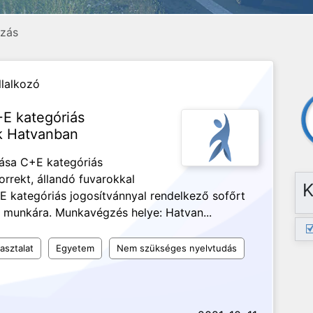
ozás
llalkozó
+E kategóriás
k Hatvanban
tása C+E kategóriás
orrekt, állandó fuvarokkal
K
 kategóriás jogosítvánnyal rendelkező sofőrt
i munkára. Munkavégzés helye: Hatvan...
asztalat
Egyetem
Nem szükséges nyelvtudás