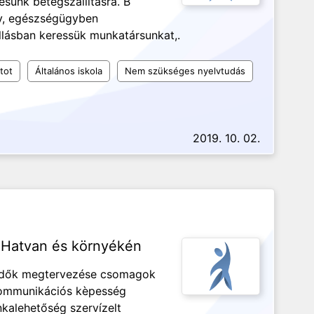
sünk betegszállításra. B
áv, egészségügyben
llásban keressük munkatársunkat,.
tot
Általános iskola
Nem szükséges nyelvtudás
2019. 10. 02.
 Hatvan és környékén
endők megtervezése csomagok
 kommunikációs kèpesség
kalehetőség szervízelt