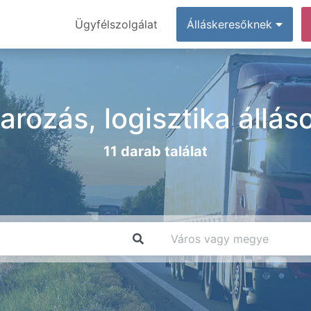
Ügyfélszolgálat
Álláskeresőknek
varozás, logisztika áll
11 darab találat