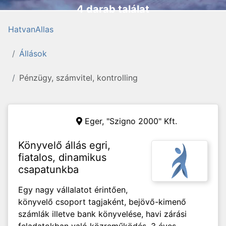
4 darab találat
HatvanAllas
Állások
Pénzügy, számvitel, kontrolling
Eger, "Szigno 2000" Kft.
Könyvelő állás egri,
fiatalos, dinamikus
csapatunkba
Egy nagy vállalatot érintően,
könyvelő csoport tagjaként, bejövő-kimenő
számlák illetve bank könyvelése, havi zárási