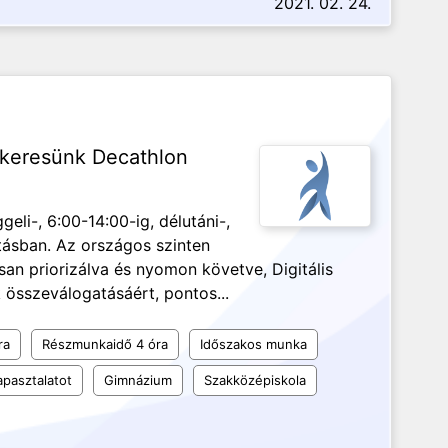
2021. 02. 24.
t keresünk Decathlon
eli-, 6:00-14:00-ig, délutáni-,
tásban. Az országos szinten
san priorizálva és nyomon követve, Digitális
k összeválogatásáért, pontos...
ra
Részmunkaidő 4 óra
Időszakos munka
apasztalatot
Gimnázium
Szakközépiskola