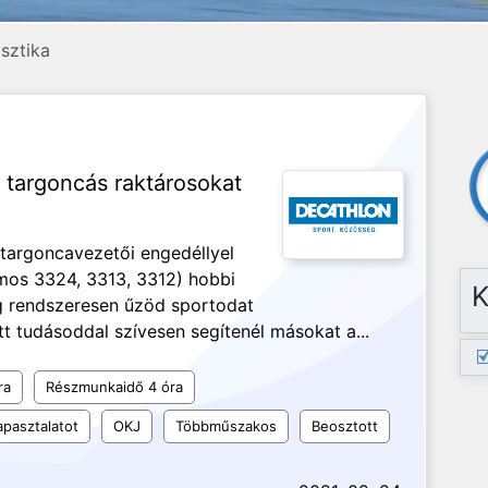
isztika
targoncás raktárosokat
 targoncavezetői engedéllyel
omos 3324, 3313, 3312) hobbi
K
ig rendszeresen űzöd sportodat
t tudásoddal szívesen segítenél másokat a...
ra
Részmunkaidő 4 óra
apasztalatot
OKJ
Többműszakos
Beosztott