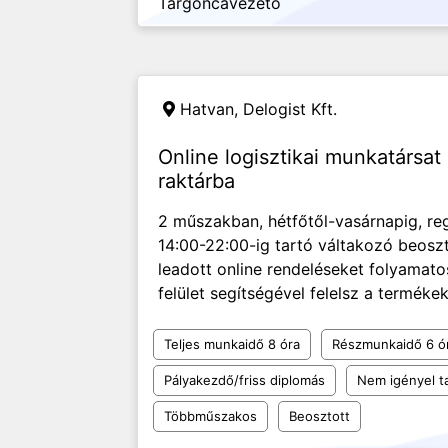
Targoncavezető
Hatvan,
Delogist Kft.
Online logisztikai munkatársa
raktárba
2 műszakban, hétfőtől-vasárnapig, regg
14:00-22:00-ig tartó váltakozó beosz
leadott online rendeléseket folyamato
felület segítségével felelsz a terméke
Teljes munkaidő 8 óra
Részmunkaidő 6 ó
Pályakezdő/friss diplomás
Nem igényel t
Többműszakos
Beosztott