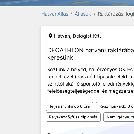
HatvanAllas
Állások
Raktározás, log
Hatvan,
Delogist Kft.
DECATHLON hatvani raktárába 
keresünk
Köztünk a helyed, ha: érvényes OKJ-s
rendelkezel (használt típusok: elektr
szinttől akár élsportolói eredmények
felelősségteljeségeddel és megszerzet
Teljes munkaidő 8 óra
Részmunkaidő 6 ó
Pályakezdő/friss diplomás
Nem igényel t