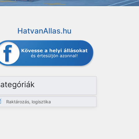
HatvanAllas.hu
ategóriák
Raktározás, logisztika