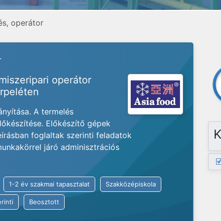
és, operátor
.
miszeripari operátor
rpeléten
nyítása. A termelés
lőkészítése. Előkészítő gépek
K
írásban foglaltak szerinti feladatok
unkakörrel járó adminisztrációs
1-2 év szakmai tapasztalat
Szakközépiskola
rinti
Beosztott