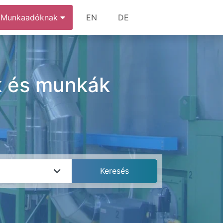
Munkaadóknak
EN
DE
ok és munkák