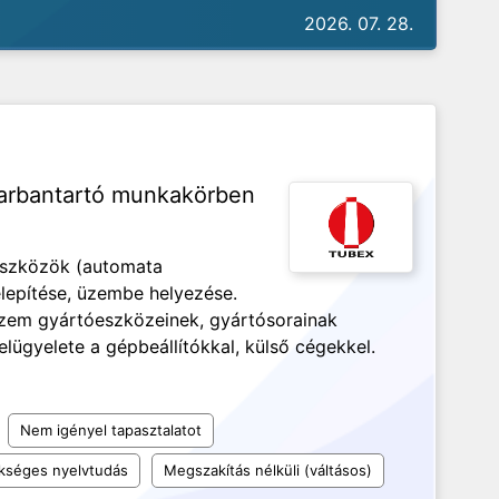
2026. 07. 28.
arbantartó munkakörben
eszközök (automata
lepítése, üzembe helyezése.
zem gyártóeszközeinek, gyártósorainak
felügyelete a gépbeállítókkal, külső cégekkel.
Nem igényel tapasztalatot
kséges nyelvtudás
Megszakítás nélküli (váltásos)