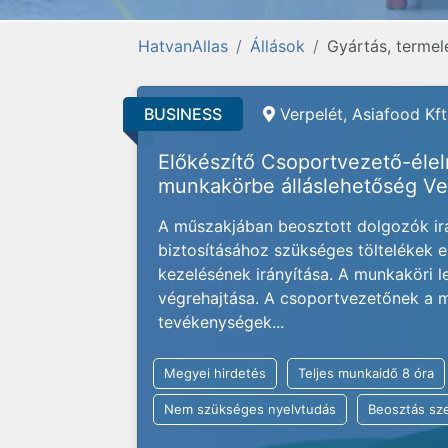
HatvanAllas
Állások
Gyártás, termel
BUSINESS
Verpelét, Asiafood Kft
Előkészítő Csoportvezető-élel
munkakörbe álláslehetőség Ve
A műszakjában beosztott dolgozók irá
biztosításához szükséges töltelékek e
kezelésének irányítása. A munkaköri le
végrehajtása. A csoportvezetőnek a m
tevékenységek...
Megyei hirdetés
Teljes munkaidő 8 óra
Nem szükséges nyelvtudás
Beosztás sze