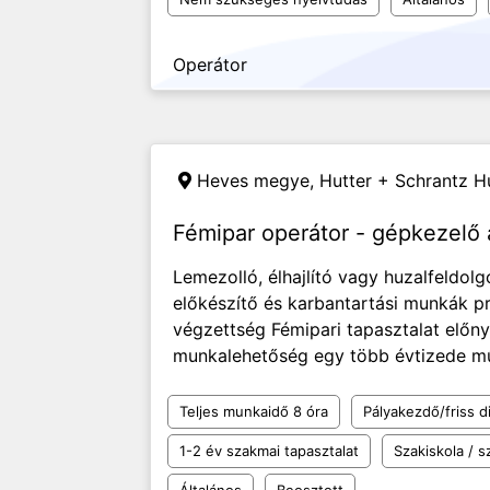
Operátor
Heves megye,
Hutter + Schrantz Hu
Fémipar operátor - gépkezelő 
Lemezolló, élhajlító vagy huzalfeldo
előkészítő és karbantartási munkák p
végzettség Fémipari tapasztalat előny.
munkalehetőség egy több évtizede mű
Teljes munkaidő 8 óra
Pályakezdő/friss d
1-2 év szakmai tapasztalat
Szakiskola / 