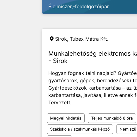
Élelmiszer,-feldolgozóipar
Sirok, Tubex Mátra Kft.
Munkalehetőség elektromos k
- Sirok
Hogyan fognak telni napjaid? Gyártó
gyártósorok, gépek, berendezések) te
Gyártóeszközök karbantartása – az ü
karbantartása, javítása, illetve ennek 
Tervezett,...
Megyei hirdetés
Teljes munkaidő 8 óra
Szakiskola / szakmunkás képző
Nem szü