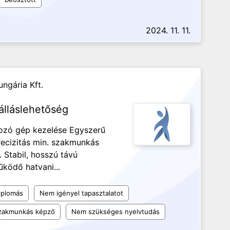
2024. 11. 11.
ngária Kft.
álláslehetőség
lgozó gép kezelése Egyszerű
recizitás min. szakmunkás
 Stabil, hosszú távú
ködő hatvani...
iplomás
Nem igényel tapasztalatot
szakmunkás képző
Nem szükséges nyelvtudás