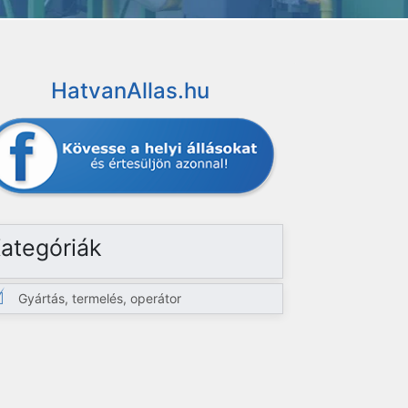
HatvanAllas.hu
ategóriák
Gyártás, termelés, operátor