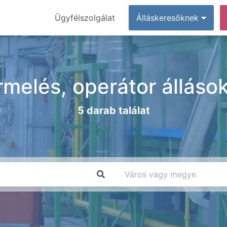
Ügyfélszolgálat
Álláskeresőknek
rmelés, operátor állás
5 darab találat