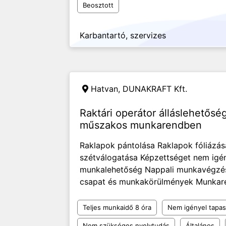
Beosztott
Karbantartó, szervizes
Hatvan,
DUNAKRAFT Kft.
Raktári operátor álláslehetős
műszakos munkarendben
Raklapok pántolása Raklapok fóliáz
szétválogatása Képzettséget nem igén
munkalehetőség Nappali munkavégzés 
csapat és munkakörülmények Munkarend:
Teljes munkaidő 8 óra
Nem igényel tapas
Nem szükséges nyelvtudás
Általános