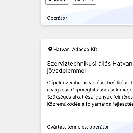
Általános
Beosztott
Operátor
Hatvan,
Adecco Kft.
Szerviztechnikusi állás Hatv
jövedelemmel
Gépek üzembe helyezése, beállítása T
elvégzése Gépmeghibásodások megelőz
Szükséges alkatrész igények felméré
Közreműködés a folyamatos fejleszté
Gyártás, termelés, operátor