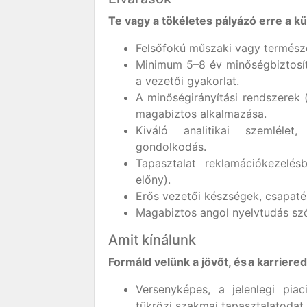
Te vagy a tökéletes pályázó erre a 
Felsőfokú műszaki vagy termés
Minimum 5–8 év minőségbiztosítá
a vezetői gyakorlat.
A minőségirányítási rendszerek 
magabiztos alkalmazása.
Kiváló analitikai szemléle
gondolkodás.
Tapasztalat reklamációkezelé
előny).
Erős vezetői készségek, csapaté
Magabiztos angol nyelvtudás sz
Amit kínálunk
Formáld velünk a jövőt, és a karrier
Versenyképes, a jelenlegi pia
tükrözi szakmai tapasztalatodat