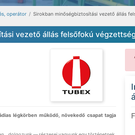
és, operátor
Sirokban minőségbiztosítási vezető állás fe
tási vezető állás felsőfokú végzettsé
á
F
ádias légkörben működő, növekedő csapat tagja
an dolgozunk — részesei vagyunk egy történetnek,