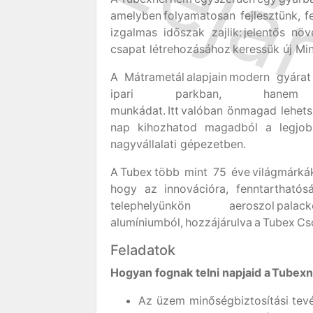
amelyben folyamatosan fejlesztünk, fe
izgalmas időszak zajlik: jelentős nö
csapat létrehozásához keressük új Mi
A Mátrametál alapjain modern gyárat
ipari parkban, hanem inspir
munkádat. Itt valóban önmagad lehets
nap kihozhatod magadból a legjob
nagyvállalati gépezetben.
A Tubex több mint 75 éve világmárká
hogy az innovációra, fenntarthatósá
telephelyünkön aeroszol pala
alumíniumból, hozzájárulva a Tubex Cs
Feladatok
Hogyan fognak telni napjaid a Tubex
Az üzem minőségbiztosítási tevé