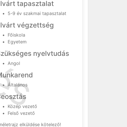
lvárt tapasztalat
5-9 év szakmai tapasztalat
lvárt végzettség
Főiskola
Egyetem
Szükséges nyelvtudás
Angol
Munkarend
Általános
Beosztás
Közép vezető
Felső vezető
néletrajz elküldése kötelező!