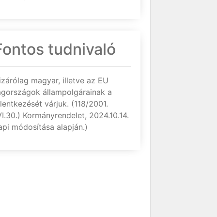
Fontos tudnivaló
izárólag magyar, illetve az EU
agországok állampolgárainak a
elentkezését várjuk. (118/2001.
VI.30.) Kormányrendelet, 2024.10.14.
api módosítása alapján.)