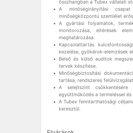
összhangban a Tubex vállalati st
A minőségirányítási csapa
minőségközpontú szemlélet erős
A gyártási folyamatok, termé
monitorozása, eltérések ele
meghatározása.
Kapcsolattartás kulcsfontossá
kezelése, gyökérok-elemzések e
Belső és külső auditok megszerv
tervek készítése.
Minőségbiztosítási dokumentác
tartása, rendszeres felülvizsgála
A selejtszint csökkentésére
együttműködés a termeléssel és a
A Tubex fenntarthatósági céljai
keresztül.
Elvárások