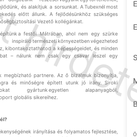
E
jlődünk, és alakítjuk a sorsunkat. A Tubexnél most
vekedés előtt állunk. A fejlődésünkhöz szükséges
nőségbiztosítási Vezető kollégánkat.
E
 építünk a festői Mátrában, ahol nem egy szürke
áló természeti környezetben végezheted
z, kibontakoztathatod a képességeidet, és minden
bat – nálunk nem csak egy csavar leszel egy
k megbízható partnere. Az ő bizalmuk bizonyítja,
gra és minőségre épített utunk jó irány. Siroki
ckokat gyártunk egyetlen alapanyagból,
oport globális sikereihez.
nél?
kenységének irányítása és folyamatos fejlesztése,
Ö