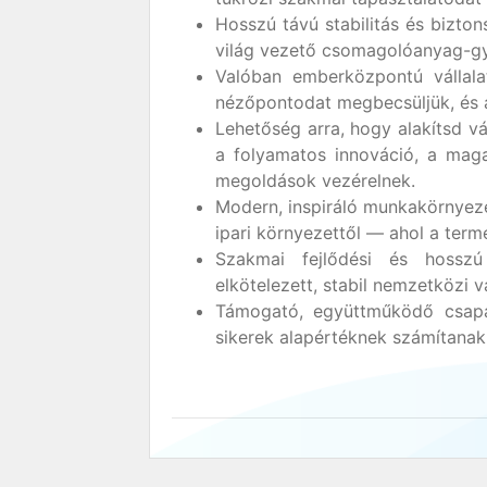
Hosszú távú stabilitás és bizto
világ vezető csomagolóanyag-gyár
Valóban emberközpontú vállalat
nézőpontodat megbecsüljük, és 
Lehetőség arra, hogy alakítsd vá
a folyamatos innováció, a maga
megoldások vezérelnek.
Modern, inspiráló munkakörnyeze
ipari környezettől — ahol a term
Szakmai fejlődési és hosszú
elkötelezett, stabil nemzetközi v
Támogató, együttműködő csapat
sikerek alapértéknek számítanak