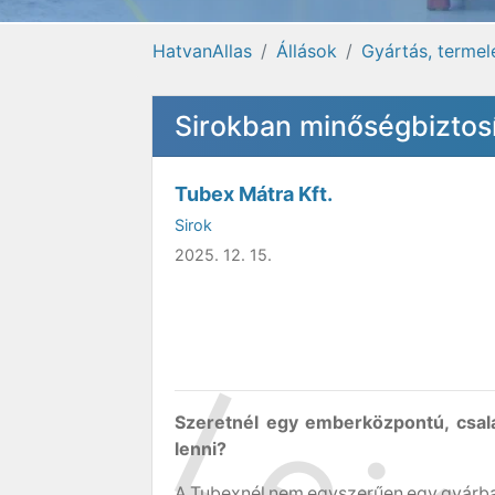
HatvanAllas
Állások
Gyártás, termel
Sirokban minőségbiztosí
Tubex Mátra Kft.
Sirok
2025. 12. 15.
Szeretnél egy emberközpontú, csal
lenni?
A Tubexnél nem egyszerűen egy gyárb