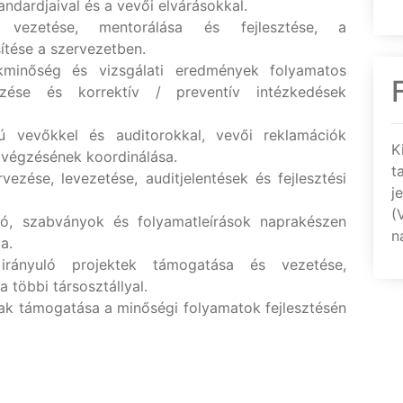
andardjaival és a vevői elvárásokkal.
t vezetése, mentorálása és fejlesztése, a
ítése a szervezetben.
kminőség és vizsgálati eredmények folyamatos
mzése és korrektív / preventív intézkedések
gú vevőkkel és auditorokkal, vevői reklamációk
K
lvégzésének koordinálása.
t
ezése, levezetése, auditjelentések és fejlesztési
j
(
ió, szabványok és folyamatleírások naprakészen
n
ta.
 irányuló projektek támogatása és vezetése,
 többi társosztállyal.
nak támogatása a minőségi folyamatok fejlesztésén