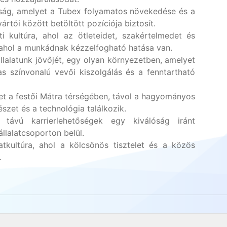
nság, amelyet a Tubex folyamatos növekedése és a
tói között betöltött pozíciója biztosít.
i kultúra, ahol az ötleteidet, szakértelmedet és
ahol a munkádnak kézzelfogható hatása van.
llalatunk jövőjét, egy olyan környezetben, amelyet
s színvonalú vevői kiszolgálás és a fenntartható
t a festői Mátra térségében, távol a hagyományos
észet és a technológia találkozik.
 távú karrierlehetőségek egy kiválóság iránt
állalatcsoporton belül.
kultúra, ahol a kölcsönös tisztelet és a közös
.