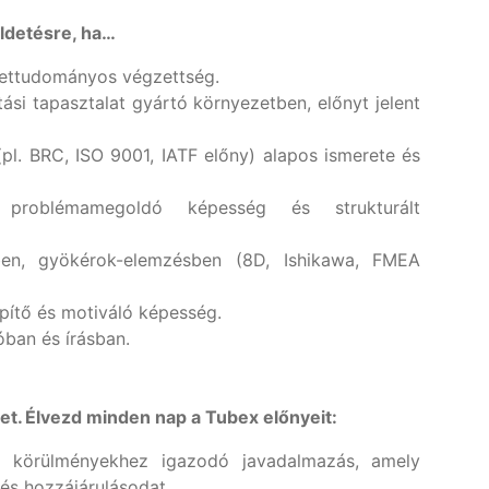
küldetésre, ha…
zettudományos végzettség.
si tapasztalat gyártó környezetben, előnyt jelent
(pl. BRC, ISO 9001, IATF előny) alapos ismerete és
t, problémamegoldó képesség és strukturált
sben, gyökérok-elemzésben (8D, Ishikawa, FMEA
pítő és motiváló képesség.
óban és írásban.
edet. Élvezd minden nap a Tubex előnyeit:
ci körülményekhez igazodó javadalmazás, amely
 és hozzájárulásodat.