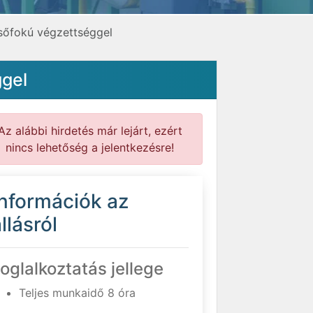
lsőfokú végzettséggel
ggel
Az alábbi hirdetés már lejárt, ezért
nincs lehetőség a jelentkezésre!
Információk az
llásról
oglalkoztatás jellege
Teljes munkaidő 8 óra