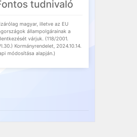
Fontos tudnivaló
izárólag magyar, illetve az EU
agországok állampolgárainak a
elentkezését várjuk. (118/2001.
VI.30.) Kormányrendelet, 2024.10.14.
api módosítása alapján.)