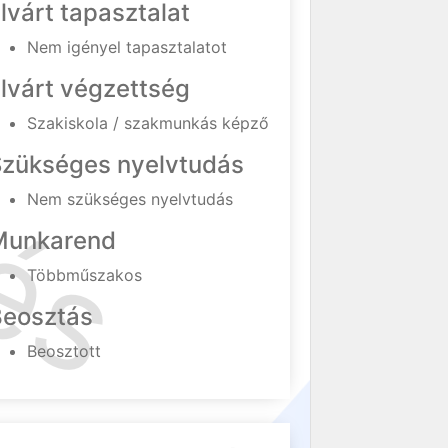
lvárt tapasztalat
Nem igényel tapasztalatot
lvárt végzettség
Szakiskola / szakmunkás képző
Szükséges nyelvtudás
Nem szükséges nyelvtudás
Munkarend
Többműszakos
Beosztás
Beosztott