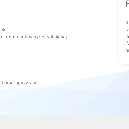
K
t
ek;
j
rténő munkavégzés vállalása;
(
n
akmai tapasztalat