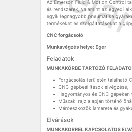
Az Emerson Fluid & Motion Control 
és rendszerek, valamint az egyedi a
egyik legnagyobb pneumatika gyárakén
termékeket és szolgáltatásokat a gépg
CNC forgácsoló
Munkavégzés helye: Eger
Feladatok
MUNKAKÖRBE TARTOZÓ FELADATO
Forgácsolás területén található
CNC gépbeállítások elvégzése,
Hagyományos és CNC gépeken 
Műszaki rajz alapján történő ön
Mérőeszközök ismerete és gyako
Elvárások
MUNKAKÖRREL KAPCSOLATOS ELVÁ