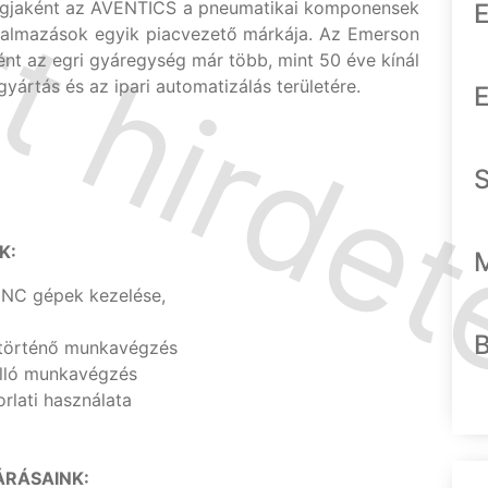
tagjaként az AVENTICS a pneumatikai komponensek
E
lkalmazások egyik piacvezető márkája. Az Emerson
t az egri gyáregység már több, mint 50 éve kínál
yártás és az ipari automatizálás területére.
E
K:
 CNC gépek kezelése,
történő munkavégzés
álló munkavégzés
rlati használata
RÁSAINK: