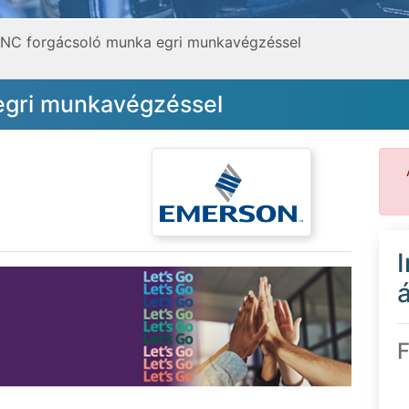
NC forgácsoló munka egri munkavégzéssel
egri munkavégzéssel
á
F