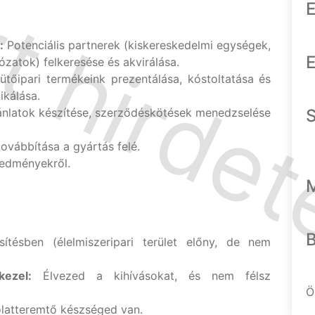
E
:
Potenciális partnerek (kiskereskedelmi egységek,
E
ózatok) felkeresése és akvirálása.
tőipari termékeink prezentálása, kóstoltatása és
kálása.
nlatok készítése, szerződéskötések menedzselése
továbbítása a gyártás felé.
redményekről.
ítésben (élelmiszeripari terület előny, de nem
kezel:
Élvezed a kihívásokat, és nem félsz
Ö
latteremtő készséged van.