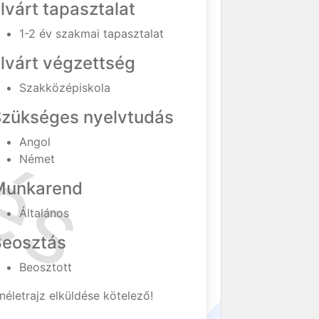
lvárt tapasztalat
1-2 év szakmai tapasztalat
lvárt végzettség
Szakközépiskola
Szükséges nyelvtudás
Angol
Német
Munkarend
Általános
Beosztás
Beosztott
néletrajz elküldése kötelező!