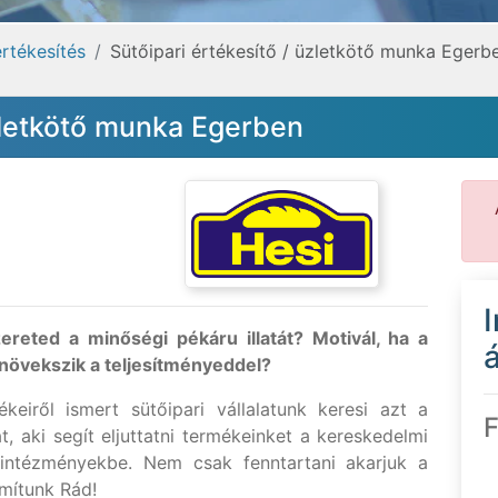
rtékesítés
Sütőipari értékesítő / üzletkötő munka Egerb
üzletkötő munka Egerben
ereted a minőségi pékáru illatát? Motivál, ha a
á
növekszik a teljesítményeddel?
keiről ismert sütőipari vállalatunk keresi azt a
F
t, aki segít eljuttatni termékeinket a kereskedelmi
z intézményekbe. Nem csak fenntartani akarjuk a
mítunk Rád!