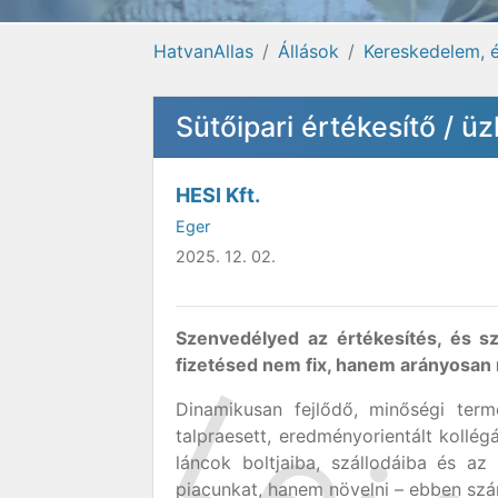
HatvanAllas
Állások
Kereskedelem, é
Sütőipari értékesítő / 
HESI Kft.
Eger
2025. 12. 02.
Szenvedélyed az értékesítés, és sz
fizetésed
nem fix, hanem arányosan 
Dinamikusan fejlődő, minőségi termé
talpraesett, eredményorientált kollégá
láncok boltjaiba, szállodáiba és a
piacunkat, hanem növelni – ebben szá