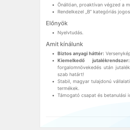
Önállóan, proaktívan végzed a 
Rendelkezel „B” kategóriás jogos
Előnyök
Nyelvtudás.
Amit kínálunk
Biztos anyagi háttér:
Versenyképe
Kiemelkedő jutalékrendszer:
forgalomnövekedés után jutalé
szab határt!
Stabil, magyar tulajdonú vállala
termékek.
Támogató csapat és betanulási i