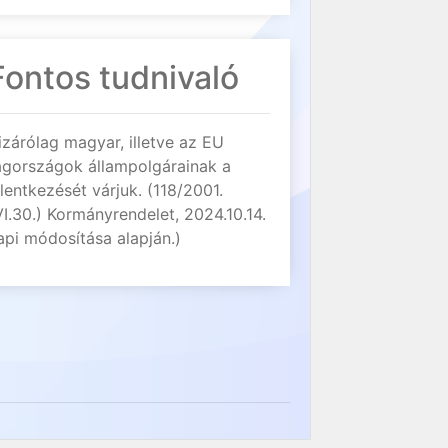
Fontos tudnivaló
izárólag magyar, illetve az EU
agországok állampolgárainak a
elentkezését várjuk. (118/2001.
VI.30.) Kormányrendelet, 2024.10.14.
api módosítása alapján.)