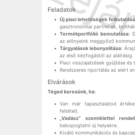
Feladatok
Új piaci lehetőségek felkutatása
gasztronómiai partnerek, bolthál
Termékportfólió bemutatása:
Sü
az előnyeink meggyőző kommuni
Tárgyalások lebonyolítása:
Árajá
az első kézfogástól az aláírásig.
Piaci visszajelzések gyűjtése és 
Rendszeres riportálás az elért e
Elvárások
Téged keresünk, ha:
Van már tapasztalatod értékes
feltétel).
„Vadász” szemlélettel rendel
bekopogtatni új helyekre.
Kiváló kommunikációs és kapcso