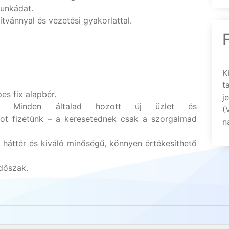
munkádat.
ítvánnyal és vezetési gyakorlattal.
K
t
s fix alapbér.
j
Minden általad hozott új üzlet és
(
kot fizetünk – a keresetednek csak a szorgalmad
n
ti háttér és kiváló minőségű, könnyen értékesíthető
dőszak.