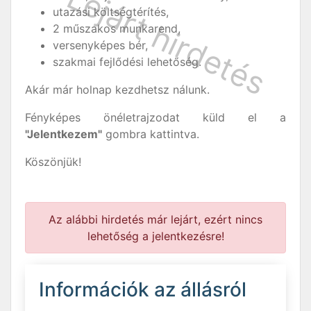
utazási költségtérítés,
2 műszakos munkarend,
versenyképes bér,
szakmai fejlődési lehetőség.
Akár már holnap kezdhetsz nálunk.
Fényképes önéletrajzodat küld el a
"Jelentkezem"
gombra kattintva.
Köszönjük!
Az alábbi hirdetés már lejárt, ezért nincs
lehetőség a jelentkezésre!
Információk az állásról