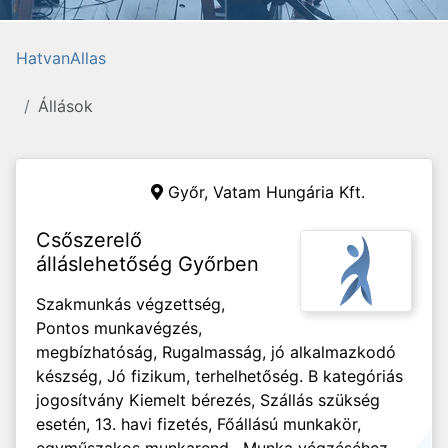
HatvanAllas
Állások
Győr,
Vatam Hungária Kft.
Csőszerelő
álláslehetőség Győrben
Szakmunkás végzettség,
Pontos munkavégzés,
megbízhatóság, Rugalmasság, jó alkalmazkodó
készség, Jó fizikum, terhelhetőség. B kategóriás
jogosítvány Kiemelt bérezés, Szállás szükség
esetén, 13. havi fizetés, Főállású munkakör,