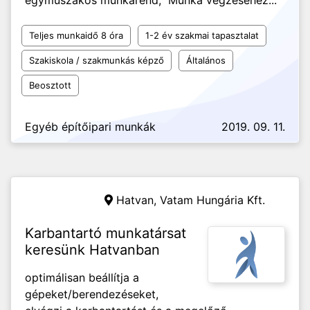
egyműszakos munkarend, Munka végzéséhez...
Teljes munkaidő 8 óra
1-2 év szakmai tapasztalat
Szakiskola / szakmunkás képző
Általános
Beosztott
Egyéb építőipari munkák
2019. 09. 11.
Hatvan,
Vatam Hungária Kft.
Karbantartó munkatársat
keresünk Hatvanban
optimálisan beállítja a
gépeket/berendezéseket,