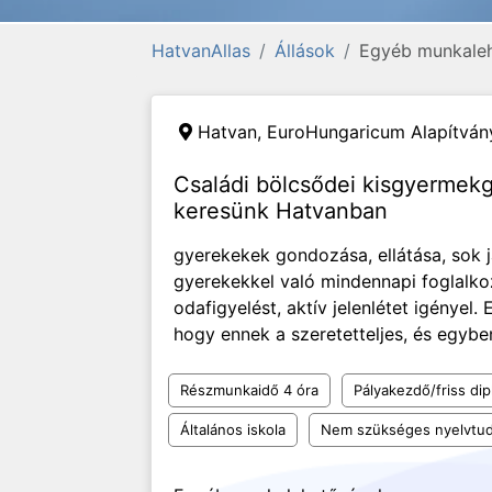
HatvanAllas
Állások
Egyéb munkale
Hatvan,
EuroHungaricum Alapítván
Családi bölcsődei kisgyermek
keresünk Hatvanban
gyerekekek gondozása, ellátása, sok j
gyerekekkel való mindennapi foglalkoz
odafigyelést, aktív jelenlétet igényel
hogy ennek a szeretetteljes, és egyben 
Részmunkaidő 4 óra
Pályakezdő/friss di
Általános iskola
Nem szükséges nyelvtu