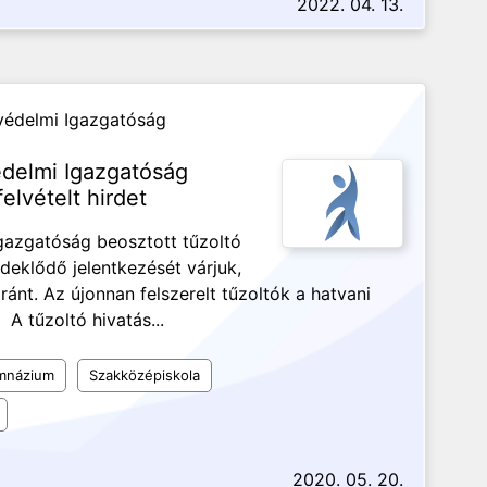
2022. 04. 13.
védelmi Igazgatóság
delmi Igazgatóság
elvételt hirdet
gazgatóság beosztott tűzoltó
rdeklődő jelentkezését várjuk,
iránt. Az újonnan felszerelt tűzoltók a hatvani
 A tűzoltó hivatás...
mnázium
Szakközépiskola
2020. 05. 20.