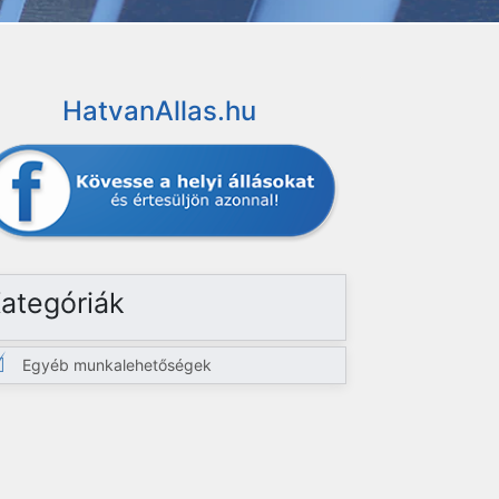
HatvanAllas.hu
ategóriák
Egyéb munkalehetőségek