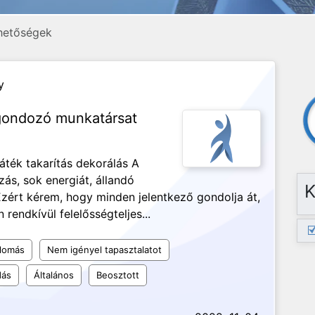
hetőségek
y
gondozó munkatársat
áték takarítás dekorálás A
ás, sok energiát, állandó
K
. Ezért kérem, hogy minden jelentkező gondolja át,
rendkívül felelősségteljes...
plomás
Nem igényel tapasztalatot
dás
Általános
Beosztott