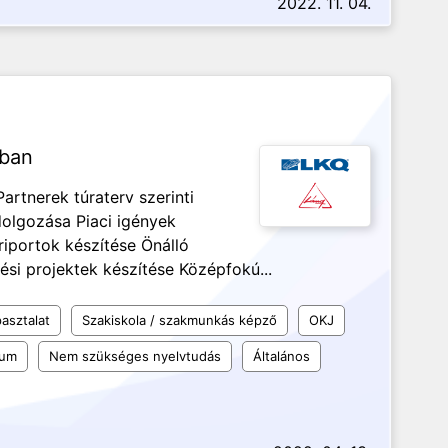
2022. 11. 04.
nban
artnerek túraterv szerinti
dolgozása Piaci igények
riportok készítése Önálló
ési projektek készítése Középfokú...
asztalat
Szakiskola / szakmunkás képző
OKJ
kum
Nem szükséges nyelvtudás
Általános