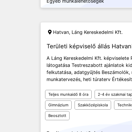
Egyéb munkalehetőségek
Hatvan,
Láng Kereskedelmi Kft.
Területi képviselő állás Hatva
A Láng Kereskedelmi Kft. képviselete P
látogatása Testreszabott ajánlatok ki
felkutatása, adatgyűjtés Beszámolók, 
munkatervezés, heti túraterv Értékesít
Teljes munkaidő 8 óra
2-4 év szakmai tap
Gimnázium
Szakközépiskola
Techni
Beosztott