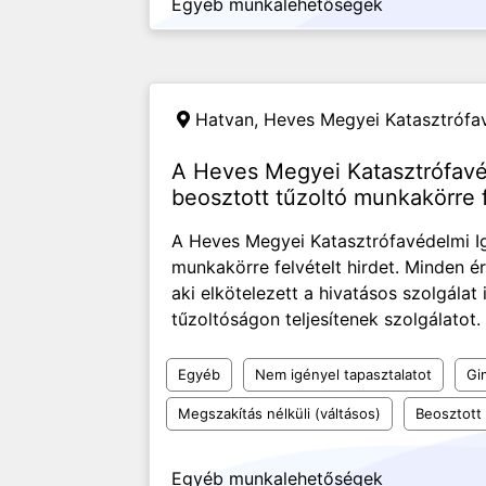
Egyéb munkalehetőségek
Hatvan,
Heves Megyei Katasztrófa
A Heves Megyei Katasztrófavé
beosztott tűzoltó munkakörre f
A Heves Megyei Katasztrófavédelmi I
munkakörre felvételt hirdet. Minden é
aki elkötelezett a hivatásos szolgálat 
tűzoltóságon teljesítenek szolgálatot.
Egyéb
Nem igényel tapasztalatot
Gi
Megszakítás nélküli (váltásos)
Beosztott
Egyéb munkalehetőségek