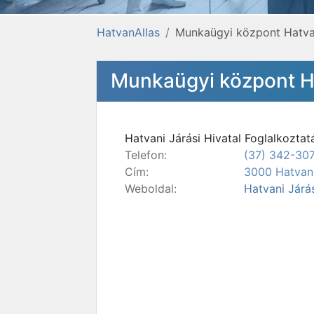
HatvanAllas
Munkaügyi központ Hatv
Munkaügyi központ H
Hatvani Járási Hivatal Foglalkoztat
Telefon:
(37) 342-30
Cím:
3000 Hatvan, 
Weboldal:
Hatvani Járás