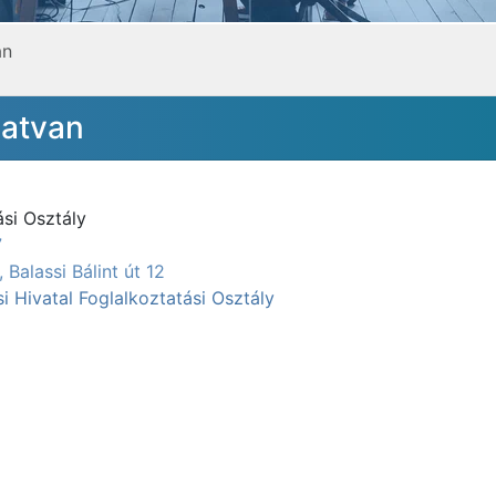
an
atvan
ási Osztály
7
Balassi Bálint út 12
i Hivatal Foglalkoztatási Osztály