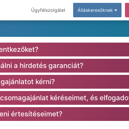
Ügyfélszolgálat
Álláskeresőknek
lentkezőket?
lni a hirdetés garanciát?
ajánlatot kérni?
csomagajánlat kéréseimet, és elfogad
eni értesítéseimet?