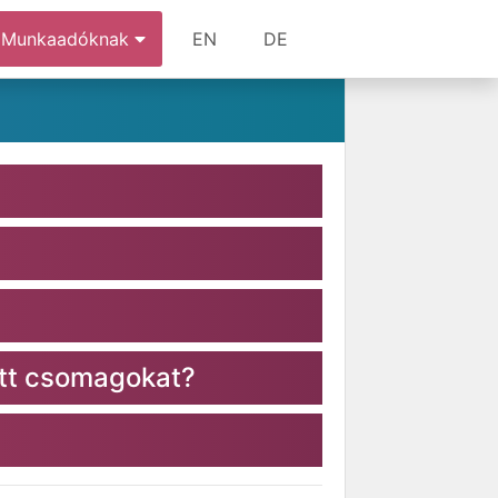
Munkaadóknak
EN
DE
ott csomagokat?