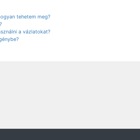
. Hogyan tehetem meg?
?
ználni a vázlatokat?
igénybe?