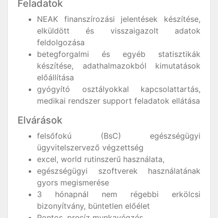
Feladatok
NEAK finanszírozási jelentések készítése,
elküldött és visszaigazolt adatok
feldolgozása
betegforgalmi és egyéb statisztikák
készítése, adathalmazokból kimutatások
előállítása
gyógyító osztályokkal kapcsolattartás,
medikai rendszer support feladatok ellátása
Elvárások
felsőfokú (BsC) egészségügyi
ügyvitelszervező végzettség
excel, world rutinszerű használata,
egészségügyi szoftverek használatának
gyors megismerése
3 hónapnál nem régebbi erkölcsi
bizonyítvány, büntetlen előélet
Pontos, precíz munkavégzés