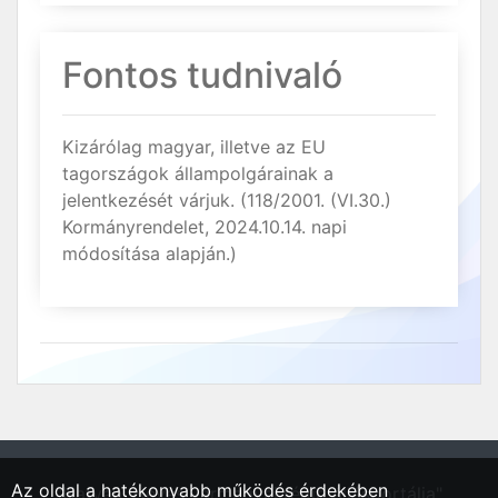
Fontos tudnivaló
Kizárólag magyar, illetve az EU
tagországok állampolgárainak a
jelentkezését várjuk. (118/2001. (VI.30.)
Kormányrendelet, 2024.10.14. napi
módosítása alapján.)
Az oldal a hatékonyabb működés érdekében
"Hatvan, Heves vármegyei régió állásportálja"