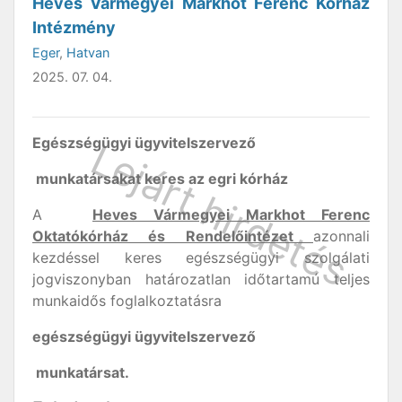
Heves Vármegyei Markhot Ferenc Kórház
Intézmény
Eger
,
Hatvan
2025. 07. 04.
Egészségügyi ügyvitelszervező
munkatársakat keres az egri kórház
A
Heves Vármegyei
Markhot Ferenc
Oktatókórház és Rendelőintézet
azonnali
kezdéssel keres egészségügyi szolgálati
jogviszonyban határozatlan időtartamú teljes
munkaidős foglalkoztatásra
egészségügyi ügyvitelszervező
munkatársat.