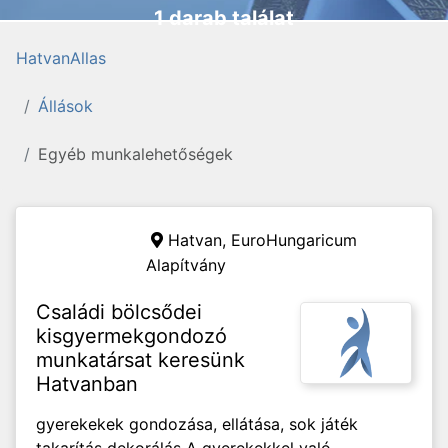
1 darab találat
HatvanAllas
Állások
Egyéb munkalehetőségek
Hatvan,
EuroHungaricum
Alapítvány
Családi bölcsődei
kisgyermekgondozó
munkatársat keresünk
Hatvanban
gyerekekek gondozása, ellátása, sok játék