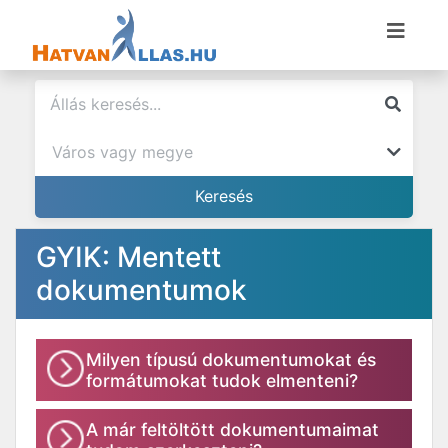
GYIK: Mentett
dokumentumok
Milyen típusú dokumentumokat és
formátumokat tudok elmenteni?
A már feltöltött dokumentumaimat