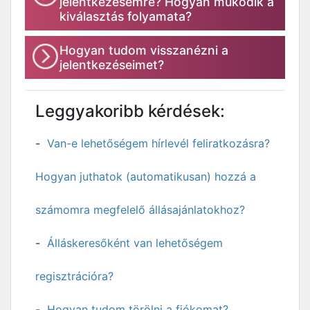
jelentkezésemre? Hogyan működik a
kiválasztás folyamata?
Hogyan tudom visszanézni a
jelentkezéseimet?
Leggyakoribb kérdések:
Van-e lehetőségem hírlevél feliratkozásra?
Hogyan juthatok (automatikusan) hozzá a
számomra megfelelő állásajánlatokhoz?
Álláskeresőként van lehetőségem
regisztrációra?
Hogyan tudom törölni a fiókomat?