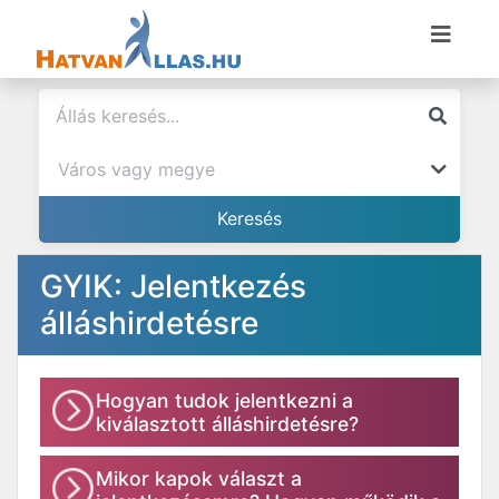
GYIK: Jelentkezés
álláshirdetésre
Hogyan tudok jelentkezni a
kiválasztott álláshirdetésre?
Mikor kapok választ a